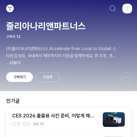
검색하기
티스토리
줄리아나리앤파트너스
구독자
12
(주)줄리아나리앤파트너스 Accelerate from Local to Global! 스
타트업 성장, 국내에서 해외까지의 지원을 함께하세요. IR 피칭, 프레
젠테이션, 해외진출, 마케팅, CES 컨설팅 전문 www.julianaleepar
...더보기
tners.com | 02-564-3030
구독하기
방명록
신고하기 레이어
열기
인기글
CES 2026 출품용 사진 준비, 이렇게 해야
심사위원의 눈에 띕니다!
7
1
조회
19