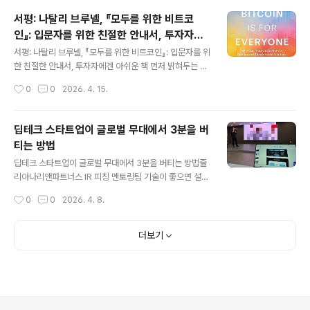
파 속으로 사라지기 전까지, 우리에게 주어진 시간은 길어
서평: 나탈리 브루넬, 『모두를 위한 비트코
야 3분입니다.이 짧은 시간이 사실은 그 전시회 전체의 성
인』: 입문자를 위한 친절한 안내서, 투자자에
패를 가른다는 사실을, 현장에 서본 분들은 모두 아실 겁니
글 내용
겐 아쉬운 책
다."좋은 제품이면 알아본다"는 오래된 환상오랫동안 한국
서평: 나탈리 브루넬, 『모두를 위한 비트코인』: 입문자를 위
의 많은 기업들은 이런 믿음을 가져왔습니다. 제품만 좋으
한 친절한 안내서, 투자자에겐 아쉬운 책 먼저 밝혀두는 것:
면 결국 시장이 알아준다는 믿음. 어느 정도는 맞는 말입니
나는 비트코인 투자자다. 몇 년간 직접 매수하고, 가격 급락
작성시간
0
0
2026. 4. 15.
다. 하지만 글로벌 전시회 부스 앞에서, 처음 보는 외국인
을 버티고, 시장 심리의 극단을 경험하면서 비트코인이라
바이어 앞에서는 ..
는 자산을 나름대로 이해해왔다고 생각한다. 그런 입장에
서 이 책을 읽었고, 그런 시각에서 이 서평을 쓴다. 나탈리
딥테크 스타트업이 글로벌 무대에서 3분을 버
브루넬이 이 책에서 정작 본인이 비트코인 투자자인지, 어
티는 방법
느 정도의 포지션을 보유하고 있는지 끝까지 밝히지 않은
글 내용
것처럼, 독자에게 자신의 입장을 숨긴 채 쓴 글은 설득력이
딥테크 스타트업이 글로벌 무대에서 3분을 버티는 방법줄
반감된다고 생각하기 때문이다. 그 점에서 나는 처음부터
리아나리앤파트너스 IR 피칭 멘토링팀 기술이 좋으면 설명
내 포지션을 분명히 한다. 책의 구성과 전체적인 인상:『모
이 길어집니다. 이것은 딥테크 창업자들의 공통된 특징이
작성시간
0
0
2026. 4. 8.
두를 위한 비트코인(Bitcoin is for Everyone)』은 미국
자, 동시에 IR 피칭에서 가장 자주 발목을 잡는 함정이기도
의 저널리스..
합니다. 올해 싱가포르 Echelon 2026 참가를 준비하던
로봇 비전 센서 스타트업과의 작업이 그랬습니다. 피치덱
더보기
첫 장부터 기술 스펙이 가득했고, 발표 스크립트는 어느새
500단어를 훌쩍 넘어 있었습니다. 기술의 깊이는 분명했
지만, 투자자와 잠재 고객이 앉아 있는 3분짜리 피칭 무대
에서 그 깊이가 제대로 전달될 수 있는 구조는 아니었습니
다.이 기업의 피칭을 처음부터 함께 재설계하면서 얻은 인