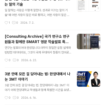
흔히 기대하는 방식으로 흘러가지 않습니다. 오늘은 줄리
는 말의 기술
아나리앤파트너스 이지윤 대표가 CES 혁신상 공식 심사위
글 내용
원으로 활동하며 직접 겪은 내용을 바탕으로, 기업들이 잘
일 잘하는 사람은 이렇게 말한다. 성과로 이끄는 말의 기
몰라서 놓치는 지점들을 하나씩 풀어보려고 합니다. 항목
술"왜 어떤 사람의 말은 바로 통하고, 어떤 사람의 말은 자
은 나뉜 이유가 있습니다신청서를 심사하다 보면 한 가지
꾸 엇나갈까"저는 지난 이십여 년간 스타트업 대표, 중간관
작성시간
1
0
2026. 7. 2.
강점을 여러 항목에 반복해서 써놓은 경우를 자주 만납니
리자, 신입 사원까지 다양한 직급과 역할의 분들을 만나 커
다. 기업 입장에서는 제품의 핵심..
뮤니케이션 전략을 함께 고민해 왔습니다. 그 과정에서 수
없이 마주친 장면이 있습니다."좋은 아이디어인데 왜 공감
[Consulting Archive] 국가 연구소 연구
이 안 될까?" "훌륭한 경험인데 왜 발표에서 매력이 느껴지
원들과 함께한 SMART 영문 학술발표 특강:
지 않을까?" "메일, 메시지를 열심히 보냈는데 왜 답장이
글 내용
ETRI 강연 후기
없을까?"답은 단순합니다. 일을 잘해도 말을 잘하지 못하
연구는 발표되어야 완성됩니다.아무리 정밀한 실험 설계와
면 일이 '전달'되지 않기 때문입니다.많은 직장인이 말하기
탄탄한 데이터라도, 그것이 국제 무대에서 청중의 언어로
를 타고나는 재능으로 오해하거나, 단순한 스피치 스킬로
전달되지 못한다면 연구의 파급력은 절반에 그칩니다. 이
작성시간
0
0
2026. 6. 22.
축소해 버립니다. 그러나 말하기는 설계할 수 있고, 연습으
단순한 명제를 오랫동안 실감해 온 연구자들이 있습니다.
로 강화되며, 전략으로 재현 ..
한국전자통신연구원(ETRI)의 연구원들이 바로 그들입니
다.이번 강연 의뢰는 그런 배경에서 시작되었습니다. 세계
3분 안에 모든 걸 담아내는 법: 한양대에서 나
적 수준의 기술력을 보유한 국가 연구기관이지만, 연구 성
눈 3MT 이야기
과를 국제 학술대회에서 더 설득력 있게 발표하고 싶다는
글 내용
현실적인 요구였습니다. 줄리아나리앤파트너스는 ETRI 연
3분 안에 모든 걸 담아내는 법. 한양대에서 나눈 3MT 이
구원들을 대상으로 SMART Academic Presentation
야기 어제 한양대학교 학생들과 함께 특별한 시간을 보냈
프레임워크 기반의 영문 학술발표 특강을 진행했습니다.강
습니다.주제는 3MT(Three-Minute Thesis), 단 3분
작성시간
0
0
2026. 6. 16.
연 배경 : 논문은 쓸 수 있어도, 발표는 다릅니다ETRI는 인
안에 내 연구와 아이디어를 설득력 있게 전달하는 기술이
공지능, 통신, 반도체, 사이버..
에요."3분이면 짧지 않나요?"라고 생각하실 수 있어요. 그