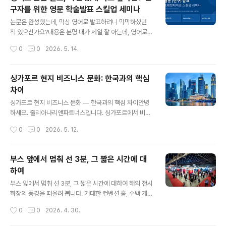
런스에서 바로 써먹을 수 있는 현장 노하우까지 정리한 블
구자를 위한 영문 학술발표 스킬업 세미나
로그 포스트입니다.논문의 언어와 발표의 언어는 다릅니
글 내용
다. 훌륭한 연구자가 훌륭한 발표자가 되려면, 문어체(writ
논문은 완성했는데, 막상 영어로 발표하려니 막막하셨던
ten language)를 구어체(spoken language)로 재구
적 있으신가요?내용은 분명 내가 제일 잘 아는데, 영어로
성하는 능력이 핵심입니다. SMART 프레임워크는 그 과
말하는 순간 머릿속이 하얘지는 경험. 이공계 연구자라면
작성시간
0
0
2026. 5. 14.
정을 체계적으로 안내합니다.01 / FRAMEWORKSMAR
한 번쯤 겪어보셨을 겁니다. 국제학회, 해외 컨퍼런스, 공동
T란..
연구 발표 — 영어 발표의 기회는 점점 늘어나지만, 막상
준비할 곳은 마땅치 않죠.줄리아나리앤파트너스의 영문
싱가포르 현지 비즈니스 문화: 한국과의 핵심
(연구) 발표 프레젠테이션 스킬업 세미나는 바로 그 고민에
차이
서 출발했습니다. 이런 분들을 위한 프로그램입니다영어
글 내용
논문을 썼지만, 발표 준비는 어떻게 해야 할지 모르겠는 연
싱가포르 현지 비즈니스 문화 — 한국과의 핵심 차이안녕
구자학회 발표 경험은 있어도, 영어로 하면 자신 없는 대학
하세요. 줄리아나리앤파트너스입니다. 싱가포르에서 비즈
원생Q&A 세션이 특히 두렵고, 즉흥 대응이 힘든 분발음이
니스를 하는 한국 스타트업이 가장 자주 실수하는 이유는
작성시간
0
0
2026. 5. 12.
나 발성, 말하는 습관을 제대로 교정받고 싶은 분2시간 안
"아시아 국가니까 비슷하겠지"라는 가정에서 비롯됩니다.
에 달라지는 발표 전략세미나는 총 2..
싱가포르는 겉으로는 아시아이지만 비즈니스 문화는 영국
식 직접성과 중국계 관계 중심주의, 말레이·인도 문화가 혼
부스 앞에서 멈춰 선 3분, 그 짧은 시간에 대
합된 독특한 생태계입니다. ① 커뮤니케이션 스타일 — 직
하여
접성 vs. 관계 중심항목한국싱가포르의사 표현간접적, 눈
글 내용
치 기반, 상하관계 고려직접적이고 명확, 단 관계를 해치지
부스 앞에서 멈춰 선 3분, 그 짧은 시간에 대하여 해외 전시
않는 범위 내"No" 표현직접적 거절을 피하는 경향"Tha
회장의 풍경을 떠올려 봅니다. 거대한 컨벤션 홀, 수백 개의
t's challenging" = No에 가까움침묵어색함의 신호생각
부스, 수천 명의 관람객. 그 사이를 빠른 걸음으로 지나가는
작성시간
0
0
2026. 4. 30.
중이라는 신호 — 채우려 하지 마세요회의 스타일상위 직
사람들. 누군가 잠시 우리 부스 앞에 멈춰 섭니다. 명함을
급자가 주도, 하위 직급은 동의직급과 ..
건네며 가벼운 인사를 나눕니다. 그리고 그 사람이 다시 인