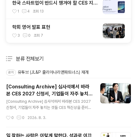
한국 스타트업이 반드시 챙겨야 할 CES 지원
서 다듬기 9가지 팁
1
4
조회
13
학회 영어 발표 표현
3
0
조회
7
분류 전체보기
주요 글 목록
유튜브 (JL&P 줄리아나리앤파트너스) 재개
공지
[Consulting Archive] 심사석에서 바라
본 CES 2027 신청서, 기업들이 자주 놓치는
글 내용
것들
[Consulting Archive] 심사석에서 바라본 CES 2027
신청서, 기업들이 자주 놓치는 것들 CES 혁신상을 준비하
는 기업들과 이야기를 나누다 보면 비슷한 오해를 반복해
작성시간
0
0
2026. 8. 3.
서 마주하게 됩니다. 좋은 제품을 만들었으니 그 사실을 열
심히 설명하면 심사위원이 알아줄 것이라는 믿음이죠. 그
런데 실제 심사석에 앉아본 입장에서 보면, 심사는 우리가
일 잘하는 사람은 이렇게 말한다. 성과로 이끄