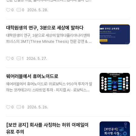
지화는 하지 않은 것입니다. 이 둘의 차이는 생각보다 훨씬
저희는 세계 최대 규모의 XR 및 공간 컴퓨팅 전시회인 AW
작성시간
0
0
2026. 5. 28.
크고, 그 차이가 현장에서 체감되는 ..
E USA 2026에 참가하는 국내 콘텐츠 및 IT 분야 8개 우
수 스타트업들을 대상으로 특별 오프라인 워크숍을 진행하
였습니다.일반적인 벤처캐피털(VC) 투자유치 목적의 데모
대학원생의 연구, 3분으로 세상에 말하다
데이와 달리, 북미 현장 엑스포 공동관 부스라는 역동적인
글 내용
대학원생의 연구, 3분으로 세상에 말하다줄리아나리앤파
비즈니스 현장에서는 "영업, 글로벌 유통망 확보, 파트너십
트너스의 3MT(Three Minute Thesis) 전문 강연 & 컨
구축, 그리고 최종적으로 우리 부스 번호를 기억하고 즉각
설팅여러분의 수년간의 연구를 단 3분으로 압축해 본 적이
발걸음을 옮기게 만드는 것"이 피칭의 궁극적인 존재 이유
있으신가요?논문은 완벽하게 쓸 수 있지만, 막상 전공이 다
입니다.이번 강연에서 뜨거운 반응을 이끌어냈던 'AWE U
작성시간
0
1
2026. 5. 27.
른 사람 앞에서 자신의 연구를 설명하려 하면 갑자기 말문
SA 2026 현장 지배를 위한 3분 부스 피칭 및 2분 Q&A
이 막혀버리는 경험 — 많은 대학원생과 연구자들이 공통
마스터 가이드'의 핵..
적으로 겪는 바로 그 순간입니다.줄리아나리앤파트너스는
웨어러블에서 휴머노이드로
이 문제를 정면으로 해결합니다. 3MT(Three Minute T
글 내용
hesis) 전문 강연과 1:1 맞춤 컨설팅을 통해, 연구자가 자
웨어러블에서 휴머노이드로: 위로보틱스 950억 투자가 말
신의 연구를 세상에 제대로 말할 수 있는 힘을 키워드립니
하는 것카테고리: 스타트업 투자 · 피지컬 AI · 로보틱스작
다. 3MT란 무엇인가요?3MT(Three Minute Thesis)
성일: 2026년 5월 26일작성: 줄리아나리앤파트너스 편
는 2008년 호주 퀸즐랜드 대학교(University of ..
집팀시리즈A 이후 2년 만에 7배 이상의 후속 투자. 숫자
작성시간
0
0
2026. 5. 26.
너머에 있는 '데이터 자산'의 힘을 들여다봅니다.무슨 일이
있었나지난 5월 15일, 국내 로보틱스 스타트업 **위로보
틱스(WIRobotics)**가 950억 원 규모의 시리즈B 투자
[보안 공지] 회사를 사칭하는 허위 이메일이
유치를 발표했다. 2024년 3월 시리즈A(130억 원) 이후
유포 주의
약 2년 만의 대규모 후속 투자이며, 누적 투자액은 약 1,08
글 내용