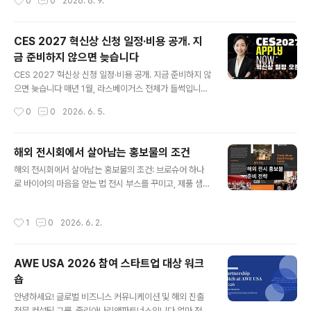
0
0
2026. 6. 9.
를 켜고 리허설을 시작하면 첫 번째 슬라이드를 채 넘기기
언트를 받을수록 더 많은 매출이 납니다. 당연한 이야기입
도 전에 30초가 지나 있다. 이번 AWE USA 2026 한국
니다. 그래서 대형 입찰을 따..
공동관 참가 기업들을 대상으로 부스 피칭 컨설팅을 진행
CES 2027 혁신상 신청 일정·비용 공개. 지
하면서 가장 먼저 마주친 장면이 바로 이것이었다.AWE U
금 준비하지 않으면 늦습니다
SA는 매년 미국에서 개최되는 세계 최대 규모의 XR·AI 전
글 내용
시회다. 2026년 행사의 테마는 "I, Spatial: Humans E
CES 2027 혁신상 신청 일정·비용 공개. 지금 준비하지 않
mpowered by Spatial AI"로, AI와 공간 컴퓨팅 기술이
으면 늦습니다 매년 1월, 라스베이거스 전체가 들썩입니다.
인간의 일상과 어떻게 결합되는지를 탐구하는 ..
세계 최대 가전·기술 전시회 CES(Consumer Electroni
작성시간
0
0
2026. 6. 5.
cs Show)가 열리는 시기입니다. 삼성, LG, 소니, 구글, 엔
비디아 같은 글로벌 대기업부터 이름도 낯선 스타트업까
지, 수천 개의 기업이 단 하나의 목표를 품고 라스베이거스
해외 전시회에서 살아남는 홍보물의 조건
로 모입니다. 세상에 없던 기술을 세상에 내보이는 것. 그
글 내용
해외 전시회에서 살아남는 홍보물의 조건: 브로슈어 하나
무대의 가장 높은 자리에 CES 혁신상(Innovation Awar
로 바이어의 마음을 얻는 법 전시 부스를 꾸미고, 제품 샘플
ds)이 있습니다.CES 혁신상은 단순한 전시회 부상(副賞)
을 준비하고, 직원들의 출장 일정을 조율하다 보면 정작 가
이 아닙니다. CTA(Consumer Technology Associa
장 중요한 것을 마지막 순간에 급하게 처리하는 경우가 많
tion)가 주관하는 이 상은 수십 년의 역사를 가진 소비자 기
작성시간
1
0
2026. 6. 2.
습니다. 바로 홍보물입니다.브로슈어와 리플렛은 전시장에
술 분야 최고 권위의 상으로, ..
서 바이어가 부스를 떠난 뒤에도 오랫동안 남아 회사를 대
신해 말을 거는 도구입니다. 명함은 잃어버려도 잘 만든 브
AWE USA 2026 참여 스타트업 대상 워크
로슈어는 책상 위에 놓입니다. 그리고 그 홍보물의 완성도
숍
가 곧 "이 회사와 거래해도 될까?"라는 판단의 근거가 됩니
글 내용
다.그런데 많은 기업들이 국내에서 사용하던 홍보물을 번
안녕하세요! 글로벌 비즈니스 커뮤니케이션 및 해외 진출
역만 해서 가져가는 실수를 반복합니다. 번역은 했지만 현
전문 컨설팅 그룹, 줄리아나리앤파트너스입니다.얼마 전