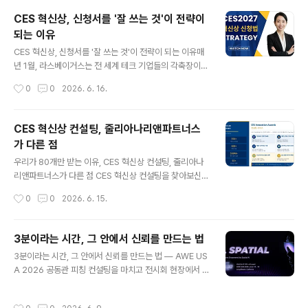
런데 사실, 3분은 짧은 게 아니라 가장 어려운 길이입니다.
CES 혁신상, 신청서를 '잘 쓰는 것'이 전략이
너무 짧아서 대충 말할 수도 없고, 너무 길어서 다 담을 수
되는 이유
도 없으니까요. 그 3분을 어떻게 설계하느냐가 핵심이에
글 내용
요. 이번 강연에서 함께 나눈 것들"무엇을, 왜, 어떻게" —
CES 혁신상, 신청서를 '잘 쓰는 것'이 전략이 되는 이유매
3MT의 구조를 해부하다3MT는 단순한 발표가 아닙니다.
년 1월, 라스베이거스는 전 세계 테크 기업들의 각축장이
청중이 전혀 모르는 분야의 이야기를 3분 만에 이해하고,
됩니다. 그리고 그 무대에 서기 위한 첫 번째 관문이 바로 C
작성시간
0
0
2026. 6. 16.
공감하고, 기억하게 만드는 커뮤니케이션 구조예요.강연에
ES Innovation Awards, 혁신상입니다.CES 혁신상은
서는 3MT의..
단순한 전시 참가와는 차원이 다릅니다. 수상 로고 하나가
바이어와의 첫 미팅을 열고, IR 피칭의 첫 슬라이드를 채우
CES 혁신상 컨설팅, 줄리아나리앤파트너스
며, 해외 파트너사에게 보내는 소개 메일의 무게를 바꿉니
가 다른 점
다. 그만큼 많은 기업들이 공을 들이지만, 정작 '어떻게 신
글 내용
청서를 써야 하는가'에 대해서는 정보가 턱없이 부족한 것
우리가 80개만 받는 이유, CES 혁신상 컨설팅, 줄리아나
이 현실입니다. 기술이 좋아도 신청서에서 탈락하는 이유
리앤파트너스가 다른 점 CES 혁신상 컨설팅을 찾아보신
심사는 제품 자체만을 보지 않습니다. CES 혁신상 심사위
분이라면 한 번쯤 이런 생각을 해보셨을 겁니다."어디에 맡
작성시간
0
0
2026. 6. 15.
원들은 제출된 신청서를 기반으로 평가를 진행하며, 같은
겨야 하지?"검색하면 몇 개의 컨설팅 업체가 나옵니다. 저
기술력을 가진..
마다 "전문가", "높은 수상률", "다년간 경험"을 내세웁니
다. 그런데 막상 연락해 보면 대부분 비슷한 답이 돌아옵니
3분이라는 시간, 그 안에서 신뢰를 만드는 법
다. 신청서 양식을 교정해 드리겠다, 번역을 도와드리겠다,
글 내용
3분이라는 시간, 그 안에서 신뢰를 만드는 법 — AWE US
서류를 정리해드리겠다.그게 전부입니다.줄리아나리앤파
A 2026 공동관 피칭 컨설팅을 마치고 전시회 현장에서 3
트너스는 조금 다른 방식으로 일합니다. 그리고 그 방식이
분은 생각보다 훨씬 짧다.준비한 슬라이드는 열 장이 넘고,
왜 다른지, 숫자로 말씀드리겠습니다.연간 80개. 그 이상
전달하고 싶은 기술과 스토리는 넘쳐나는데, 막상 타이머
은 받지 않습니다.대부분의 컨설팅 업체는 더 많은 클라이
작성시간