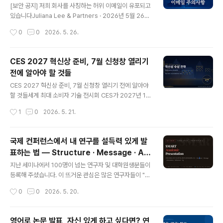
0억 원에 달한다.리드 투자자 JB인베스트먼트를 필두로,
[보안 공지] 저희 회사를 사칭하는 허위 이메일이 유포되고
인터베스트·하나벤처스·스마일게이트인베스트먼트·SBVA
있습니다Juliana Lee & Partners · 2026년 5월 26일
·NH투자증권·컴퍼니케이·지유투자·퓨처플레이가 공동 참
안녕하세요, 주식회사 줄리아나리앤파트너스 (Juliana Le
작성시간
0
0
2026. 5. 26.
여했다.지..
e & Partners Co. Ltd.)입니다.최근 저희 브랜드를 도용
한 이메일이 불특정 다수에게 발송되고 있다는 사실을 파
악하였습니다. 해당 메일은 저작권 혹은 지식재산권을 침
CES 2027 혁신상 준비, 7월 신청창 열리기
해했다는 내용을 담고 있으나, 저희 회사가 발송한 것이 아
전에 알아야 할 것들
닌 사기성 메일임을 명확히 알려드립니다. 📌 어떤 메일인
글 내용
가요?발신자 이름은 "Juliana Lee & Partners"로 표시
CES 2027 혁신상 준비, 7월 신청창 열리기 전에 알아야
되어 있지만, 실제 발신 주소는 Gmail 등 무료 이메일 계정
할 것들세계 최대 소비자 기술 전시회 CES가 2027년 1월
(@gmail.com 등)으로 되어 있습니다. 저희 회사의 로고
6일부터 9일까지 다시 라스베이거스 컨벤션센터의 문을
작성시간
1
0
2026. 5. 21.
와 주소, 연락처까지 그대로 도용..
엽니다. 매년 이맘때면 "올해는 꼭 혁신상에 도전해보자"는
이야기가 스타트업과 중소기업 사이에서 조용히 나오기 시
작합니다. 그리고 매년 이맘때 가장 많이 나오는 후회도 하
국제 컨퍼런스에서 내 연구를 설득력 있게 발
나로 수렴합니다. "좀 더 일찍 준비할 걸."CES Innovatio
표하는 법 — Structure · Message · Art
n Awards, 한국어로 CES 혁신상은 CES를 주최하는 미
글 내용
iculation · Rehearsal · Try
국 소비자기술협회(CTA, Consumer Technology As
지난 세미나에서 100명이 넘는 연구자 및 대학원생분들이
sociation)가 수여하는 상입니다. 단순히 전시회에 부스
등록해 주셨습니다. 이 뜨거운 관심은 많은 연구자들이 "논
를 내는 것과는 차원이 다른 이야기입니다. 수상 기업에게
문은 쓸 수 있어도 발표는 두렵다"는 공통된 고민을 품고
작성시간
0
0
2026. 5. 20.
는 글로벌 미디어 노출, 투자자 유치, 해외 파트너..
있다는 방증이기도 합니다.이 글은 세미나에서 다룬 SMA
RT Academic Presentation 프레임워크를 중심으로,
AI를 활용한 대본 제작·암기·리허설 전략, 그리고 국제 컨퍼
영어로 논문 발표, 자신 있게 하고 싶다면? 연