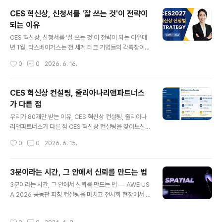
런데 사실, 3분은 짧은 게 아니라 가장 어려운 길이입니다.
CES 혁신상, 신청서를 '잘 쓰는 것'이 전략이
너무 짧아서 대충 말할 수도 없고, 너무 길어서 다 담을 수
되는 이유
도 없으니까요. 그 3분을 어떻게 설계하느냐가 핵심이에
글 내용
요. 이번 강연에서 함께 나눈 것들"무엇을, 왜, 어떻게" —
CES 혁신상, 신청서를 '잘 쓰는 것'이 전략이 되는 이유매
3MT의 구조를 해부하다3MT는 단순한 발표가 아닙니다.
년 1월, 라스베이거스는 전 세계 테크 기업들의 각축장이
청중이 전혀 모르는 분야의 이야기를 3분 만에 이해하고,
됩니다. 그리고 그 무대에 서기 위한 첫 번째 관문이 바로 C
작성시간
0
0
2026. 6. 16.
공감하고, 기억하게 만드는 커뮤니케이션 구조예요.강연에
ES Innovation Awards, 혁신상입니다.CES 혁신상은
서는 3MT의..
단순한 전시 참가와는 차원이 다릅니다. 수상 로고 하나가
바이어와의 첫 미팅을 열고, IR 피칭의 첫 슬라이드를 채우
CES 혁신상 컨설팅, 줄리아나리앤파트너스
며, 해외 파트너사에게 보내는 소개 메일의 무게를 바꿉니
가 다른 점
다. 그만큼 많은 기업들이 공을 들이지만, 정작 '어떻게 신
글 내용
청서를 써야 하는가'에 대해서는 정보가 턱없이 부족한 것
우리가 80개만 받는 이유, CES 혁신상 컨설팅, 줄리아나
이 현실입니다. 기술이 좋아도 신청서에서 탈락하는 이유
리앤파트너스가 다른 점 CES 혁신상 컨설팅을 찾아보신
심사는 제품 자체만을 보지 않습니다. CES 혁신상 심사위
분이라면 한 번쯤 이런 생각을 해보셨을 겁니다."어디에 맡
작성시간
0
0
2026. 6. 15.
원들은 제출된 신청서를 기반으로 평가를 진행하며, 같은
겨야 하지?"검색하면 몇 개의 컨설팅 업체가 나옵니다. 저
기술력을 가진..
마다 "전문가", "높은 수상률", "다년간 경험"을 내세웁니
다. 그런데 막상 연락해 보면 대부분 비슷한 답이 돌아옵니
3분이라는 시간, 그 안에서 신뢰를 만드는 법
다. 신청서 양식을 교정해 드리겠다, 번역을 도와드리겠다,
글 내용
3분이라는 시간, 그 안에서 신뢰를 만드는 법 — AWE US
서류를 정리해드리겠다.그게 전부입니다.줄리아나리앤파
A 2026 공동관 피칭 컨설팅을 마치고 전시회 현장에서 3
트너스는 조금 다른 방식으로 일합니다. 그리고 그 방식이
분은 생각보다 훨씬 짧다.준비한 슬라이드는 열 장이 넘고,
왜 다른지, 숫자로 말씀드리겠습니다.연간 80개. 그 이상
전달하고 싶은 기술과 스토리는 넘쳐나는데, 막상 타이머
은 받지 않습니다.대부분의 컨설팅 업체는 더 많은 클라이
작성시간