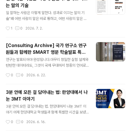
흔히 기대하는 방식으로 흘러가지 않습니다. 오늘은 줄리
는 말의 기술
아나리앤파트너스 이지윤 대표가 CES 혁신상 공식 심사위
글 내용
원으로 활동하며 직접 겪은 내용을 바탕으로, 기업들이 잘
일 잘하는 사람은 이렇게 말한다. 성과로 이끄는 말의 기
몰라서 놓치는 지점들을 하나씩 풀어보려고 합니다. 항목
술"왜 어떤 사람의 말은 바로 통하고, 어떤 사람의 말은 자
은 나뉜 이유가 있습니다신청서를 심사하다 보면 한 가지
꾸 엇나갈까"저는 지난 이십여 년간 스타트업 대표, 중간관
작성시간
1
0
2026. 7. 2.
강점을 여러 항목에 반복해서 써놓은 경우를 자주 만납니
리자, 신입 사원까지 다양한 직급과 역할의 분들을 만나 커
다. 기업 입장에서는 제품의 핵심..
뮤니케이션 전략을 함께 고민해 왔습니다. 그 과정에서 수
없이 마주친 장면이 있습니다."좋은 아이디어인데 왜 공감
[Consulting Archive] 국가 연구소 연구
이 안 될까?" "훌륭한 경험인데 왜 발표에서 매력이 느껴지
원들과 함께한 SMART 영문 학술발표 특강:
지 않을까?" "메일, 메시지를 열심히 보냈는데 왜 답장이
글 내용
ETRI 강연 후기
없을까?"답은 단순합니다. 일을 잘해도 말을 잘하지 못하
연구는 발표되어야 완성됩니다.아무리 정밀한 실험 설계와
면 일이 '전달'되지 않기 때문입니다.많은 직장인이 말하기
탄탄한 데이터라도, 그것이 국제 무대에서 청중의 언어로
를 타고나는 재능으로 오해하거나, 단순한 스피치 스킬로
전달되지 못한다면 연구의 파급력은 절반에 그칩니다. 이
작성시간
0
0
2026. 6. 22.
축소해 버립니다. 그러나 말하기는 설계할 수 있고, 연습으
단순한 명제를 오랫동안 실감해 온 연구자들이 있습니다.
로 강화되며, 전략으로 재현 ..
한국전자통신연구원(ETRI)의 연구원들이 바로 그들입니
다.이번 강연 의뢰는 그런 배경에서 시작되었습니다. 세계
3분 안에 모든 걸 담아내는 법: 한양대에서 나
적 수준의 기술력을 보유한 국가 연구기관이지만, 연구 성
눈 3MT 이야기
과를 국제 학술대회에서 더 설득력 있게 발표하고 싶다는
글 내용
현실적인 요구였습니다. 줄리아나리앤파트너스는 ETRI 연
3분 안에 모든 걸 담아내는 법. 한양대에서 나눈 3MT 이
구원들을 대상으로 SMART Academic Presentation
야기 어제 한양대학교 학생들과 함께 특별한 시간을 보냈
프레임워크 기반의 영문 학술발표 특강을 진행했습니다.강
습니다.주제는 3MT(Three-Minute Thesis), 단 3분
작성시간
0
0
2026. 6. 16.
연 배경 : 논문은 쓸 수 있어도, 발표는 다릅니다ETRI는 인
안에 내 연구와 아이디어를 설득력 있게 전달하는 기술이
공지능, 통신, 반도체, 사이버..
에요."3분이면 짧지 않나요?"라고 생각하실 수 있어요. 그