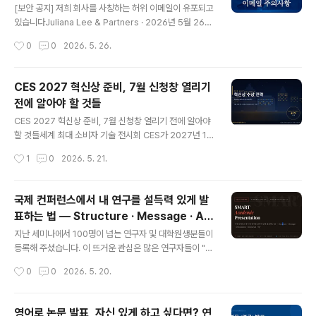
0억 원에 달한다.리드 투자자 JB인베스트먼트를 필두로,
[보안 공지] 저희 회사를 사칭하는 허위 이메일이 유포되고
인터베스트·하나벤처스·스마일게이트인베스트먼트·SBVA
있습니다Juliana Lee & Partners · 2026년 5월 26일
·NH투자증권·컴퍼니케이·지유투자·퓨처플레이가 공동 참
안녕하세요, 주식회사 줄리아나리앤파트너스 (Juliana Le
작성시간
0
0
2026. 5. 26.
여했다.지..
e & Partners Co. Ltd.)입니다.최근 저희 브랜드를 도용
한 이메일이 불특정 다수에게 발송되고 있다는 사실을 파
악하였습니다. 해당 메일은 저작권 혹은 지식재산권을 침
CES 2027 혁신상 준비, 7월 신청창 열리기
해했다는 내용을 담고 있으나, 저희 회사가 발송한 것이 아
전에 알아야 할 것들
닌 사기성 메일임을 명확히 알려드립니다. 📌 어떤 메일인
글 내용
가요?발신자 이름은 "Juliana Lee & Partners"로 표시
CES 2027 혁신상 준비, 7월 신청창 열리기 전에 알아야
되어 있지만, 실제 발신 주소는 Gmail 등 무료 이메일 계정
할 것들세계 최대 소비자 기술 전시회 CES가 2027년 1월
(@gmail.com 등)으로 되어 있습니다. 저희 회사의 로고
6일부터 9일까지 다시 라스베이거스 컨벤션센터의 문을
작성시간
1
0
2026. 5. 21.
와 주소, 연락처까지 그대로 도용..
엽니다. 매년 이맘때면 "올해는 꼭 혁신상에 도전해보자"는
이야기가 스타트업과 중소기업 사이에서 조용히 나오기 시
작합니다. 그리고 매년 이맘때 가장 많이 나오는 후회도 하
국제 컨퍼런스에서 내 연구를 설득력 있게 발
나로 수렴합니다. "좀 더 일찍 준비할 걸."CES Innovatio
표하는 법 — Structure · Message · Art
n Awards, 한국어로 CES 혁신상은 CES를 주최하는 미
글 내용
iculation · Rehearsal · Try
국 소비자기술협회(CTA, Consumer Technology As
지난 세미나에서 100명이 넘는 연구자 및 대학원생분들이
sociation)가 수여하는 상입니다. 단순히 전시회에 부스
등록해 주셨습니다. 이 뜨거운 관심은 많은 연구자들이 "논
를 내는 것과는 차원이 다른 이야기입니다. 수상 기업에게
문은 쓸 수 있어도 발표는 두렵다"는 공통된 고민을 품고
작성시간
0
0
2026. 5. 20.
는 글로벌 미디어 노출, 투자자 유치, 해외 파트너..
있다는 방증이기도 합니다.이 글은 세미나에서 다룬 SMA
RT Academic Presentation 프레임워크를 중심으로,
AI를 활용한 대본 제작·암기·리허설 전략, 그리고 국제 컨퍼
영어로 논문 발표, 자신 있게 하고 싶다면? 연