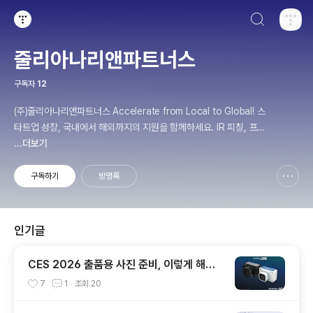
검색하기
티스토리
줄리아나리앤파트너스
구독자
12
(주)줄리아나리앤파트너스 Accelerate from Local to Global! 스
타트업 성장, 국내에서 해외까지의 지원을 함께하세요. IR 피칭, 프레
젠테이션, 해외진출, 마케팅, CES 컨설팅 전문 www.julianaleepar
...더보기
tners.com | 02-564-3030
구독하기
방명록
신고하기 레이어
열기
인기글
CES 2026 출품용 사진 준비, 이렇게 해야
심사위원의 눈에 띕니다!
7
1
조회
20