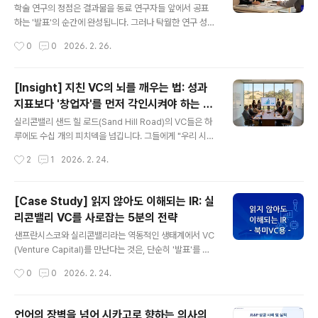
치 코칭 케이스
전달되지 않고, 열심히 설명할수록 오히려 설득력이 떨어
학술 연구의 정점은 결과물을 동료 연구자들 앞에서 공표
지는 느낌을 받습니다.저희 줄리아나리앤파트너스가 올해
하는 '발표'의 순간에 완성됩니다. 그러나 탁월한 연구 성과
진행한 컨설팅 프로젝트 중 하나도 바로 그런 상황에서 시
를 보유하고도 이를 국제 무대에서 효과적으로 전달하지
작성시간
0
0
2026. 2. 26.
작되었습니다. 프로젝트의 시작의뢰를 주신 곳은 AI 음성
못해 고민하는 의료진과 연구자들을 자주 마주하곤 합니
기술을 개발하는 국내 ..
다. 최근 줄리아나리앤파트너스와 함께 국제 학술대회(Int
ernational Conference)를 준비했던 한 내과 전문의의
[Insight] 지친 VC의 뇌를 깨우는 법: 성과
사례는, 전문 컨설팅이 연구의 권위를 어떻게 강화하는지
지표보다 '창업자'를 먼저 각인시켜야 하는 이
보여주는 좋은 이정표가 되었습니다.학술적 논리와 전달의
글 내용
유
미학: 단순 교정을 넘어선 ‘설계’많은 이들이 영어 발표 준
실리콘밸리 샌드 힐 로드(Sand Hill Road)의 VC들은 하
비를 '스크립트 교정' 정도로 치부하곤 합니다. 하지만 프리
루에도 수십 개의 피치덱을 넘깁니다. 그들에게 "우리 시장
미엄 커뮤니케이션 컨설팅은 문법의 오류를 잡는 수준에
이 이만큼 크고, 우리는 이런 성과를 냈습니다"라는 전형적
작성시간
2
1
2026. 2. 24.
머무르지 않습니다. 이번 프로젝트에서 저희가 집중한 것
인 서사는 사실 배경음악처럼 흘러가는 소음에 가깝습니
은 전달의 최적화였습니다.5분이..
다. 특히 현장 발표 5분은 이미 수많은 데이터를 검토하느
라 지칠 대로 지친 그들의 시선을 잡아끌 마지막 기회입니
[Case Study] 읽지 않아도 이해되는 IR: 실
다.이번 T사 코칭에서 제가 가장 공을 들인 지점은 기존 IR
리콘밸리 VC를 사로잡는 5분의 전략
의 정석으로 통하는 '성과 및 계획'의 비중을 뒤로 밀고, 'C
글 내용
EO의 신념'과 '문제의 재정의'를 전면에 배치한 것입니다.
샌프란시스코와 실리콘밸리라는 역동적인 생태계에서 VC
왜 현장 피칭에서는 이 비정형적 구조가 필승 전략이 되는
(Venture Capital)를 만난다는 것은, 단순히 '발표'를 하
지 정리해 보았습니다.1. 데이터는 거짓말을 안 하지만, 감
러 가는 것이 아닙니다. 그곳은 전 세계에서 가장 똑똑하고
작성시간
0
0
2026. 2. 24.
동을 주지도 못한다흔히 IR이라고 하면 TAM/SAM/SOM
바쁜 사람들이 모인 곳입니다. 수많은 창업자가 간과하는
으로 시작..
잔인한 진실이 하나 있습니다. "그들은 당신의 자료를 미리
읽고 오지 않는다"는 점입니다.최근 4월 미국 현지 발표를
언어의 장벽을 넘어 시카고로 향하는 의사의