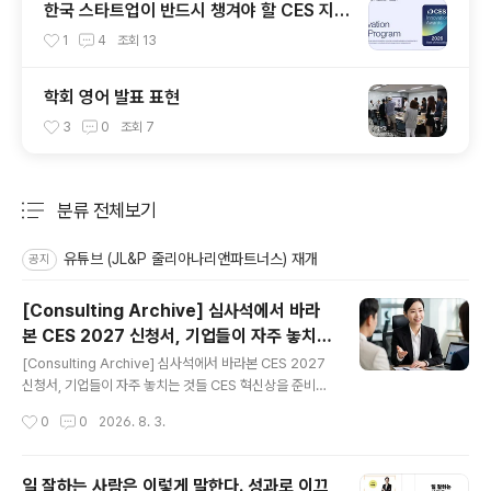
한국 스타트업이 반드시 챙겨야 할 CES 지원
서 다듬기 9가지 팁
1
4
조회
13
학회 영어 발표 표현
3
0
조회
7
분류 전체보기
주요 글 목록
유튜브 (JL&P 줄리아나리앤파트너스) 재개
공지
[Consulting Archive] 심사석에서 바라
본 CES 2027 신청서, 기업들이 자주 놓치는
글 내용
것들
[Consulting Archive] 심사석에서 바라본 CES 2027
신청서, 기업들이 자주 놓치는 것들 CES 혁신상을 준비하
는 기업들과 이야기를 나누다 보면 비슷한 오해를 반복해
작성시간
0
0
2026. 8. 3.
서 마주하게 됩니다. 좋은 제품을 만들었으니 그 사실을 열
심히 설명하면 심사위원이 알아줄 것이라는 믿음이죠. 그
런데 실제 심사석에 앉아본 입장에서 보면, 심사는 우리가
일 잘하는 사람은 이렇게 말한다. 성과로 이끄