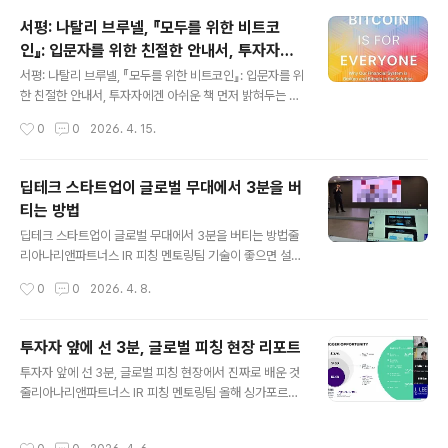
파 속으로 사라지기 전까지, 우리에게 주어진 시간은 길어
서평: 나탈리 브루넬, 『모두를 위한 비트코
야 3분입니다.이 짧은 시간이 사실은 그 전시회 전체의 성
인』: 입문자를 위한 친절한 안내서, 투자자에
패를 가른다는 사실을, 현장에 서본 분들은 모두 아실 겁니
글 내용
겐 아쉬운 책
다."좋은 제품이면 알아본다"는 오래된 환상오랫동안 한국
서평: 나탈리 브루넬, 『모두를 위한 비트코인』: 입문자를 위
의 많은 기업들은 이런 믿음을 가져왔습니다. 제품만 좋으
한 친절한 안내서, 투자자에겐 아쉬운 책 먼저 밝혀두는 것:
면 결국 시장이 알아준다는 믿음. 어느 정도는 맞는 말입니
나는 비트코인 투자자다. 몇 년간 직접 매수하고, 가격 급락
작성시간
0
0
2026. 4. 15.
다. 하지만 글로벌 전시회 부스 앞에서, 처음 보는 외국인
을 버티고, 시장 심리의 극단을 경험하면서 비트코인이라
바이어 앞에서는 ..
는 자산을 나름대로 이해해왔다고 생각한다. 그런 입장에
서 이 책을 읽었고, 그런 시각에서 이 서평을 쓴다. 나탈리
딥테크 스타트업이 글로벌 무대에서 3분을 버
브루넬이 이 책에서 정작 본인이 비트코인 투자자인지, 어
티는 방법
느 정도의 포지션을 보유하고 있는지 끝까지 밝히지 않은
글 내용
것처럼, 독자에게 자신의 입장을 숨긴 채 쓴 글은 설득력이
딥테크 스타트업이 글로벌 무대에서 3분을 버티는 방법줄
반감된다고 생각하기 때문이다. 그 점에서 나는 처음부터
리아나리앤파트너스 IR 피칭 멘토링팀 기술이 좋으면 설명
내 포지션을 분명히 한다. 책의 구성과 전체적인 인상:『모
이 길어집니다. 이것은 딥테크 창업자들의 공통된 특징이
작성시간
0
0
2026. 4. 8.
두를 위한 비트코인(Bitcoin is for Everyone)』은 미국
자, 동시에 IR 피칭에서 가장 자주 발목을 잡는 함정이기도
의 저널리스..
합니다. 올해 싱가포르 Echelon 2026 참가를 준비하던
로봇 비전 센서 스타트업과의 작업이 그랬습니다. 피치덱
투자자 앞에 선 3분, 글로벌 피칭 현장 리포트
첫 장부터 기술 스펙이 가득했고, 발표 스크립트는 어느새
글 내용
투자자 앞에 선 3분, 글로벌 피칭 현장에서 진짜로 배운 것
500단어를 훌쩍 넘어 있었습니다. 기술의 깊이는 분명했
줄리아나리앤파트너스 IR 피칭 멘토링팀 올해 싱가포르에
지만, 투자자와 잠재 고객이 앉아 있는 3분짜리 피칭 무대
서 열리는 Echelon 2026을 앞두고, 저희 팀은 여러 스타
에서 그 깊이가 제대로 전달될 수 있는 구조는 아니었습니
트업의 IR 피칭 준비를 함께했습니다. 그중 인상 깊었던 한
다.이 기업의 피칭을 처음부터 함께 재설계하면서 얻은 인
작성시간