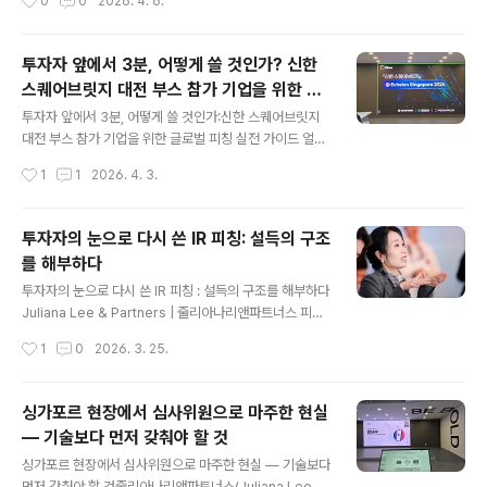
0
0
2026. 4. 6.
기업의 사례를 통해, 글로벌 무대에서 3분이라는 시간이
사이트를 정리해 보았습니다.문제는 기술이 아니라 순서였
실제로 어떻게 다루어져야 하는지 이야기해 보려 합니다.
습니다이 스타트업이 만드는 제품은..
B사는 법률·지식재산권·금융 분야에 특화된 AI 번역 플랫
투자자 앞에서 3분, 어떻게 쓸 것인가? 신한
폼을 운영하는 스타트업입니다. 기술력도 있고 고객도 있
스퀘어브릿지 대전 부스 참가 기업을 위한 글
었습니다. 글로벌 액셀러레이터 프로그램에도 선정된 이력
글 내용
로벌 피칭 실전 가이드
이 있었습니다. 그런데 막상 피칭 자료를 펼쳐놓고 보니, 가
투자자 앞에서 3분, 어떻게 쓸 것인가:신한 스퀘어브릿지
장 중요한 질문 하나에 대한 답이 빠져 있었습니다. "요즘
대전 부스 참가 기업을 위한 글로벌 피칭 실전 가이드 얼마
ChatGPT도 법률 문서 번역 꽤 잘 하던데, 왜 당신네 서비
전, 신한 스퀘어브릿지 대전에서 에쉘론 싱가포르 2026(E
작성시간
1
1
2026. 4. 3.
스를 써야 하죠..
chelon Singapore 2026) 참가 기업들을 대상으로 강
연을 진행했습니다.주제는 단순했습니다. "무대에 올라가
기 전, 당신이 반드시 알아야 할 것들."전시 부스 운영 전략,
투자자의 눈으로 다시 쓴 IR 피칭: 설득의 구조
투자자 앞에서 정확하게 피칭하는 법, 그리고 3분이라는
를 해부하다
시간을 구조적으로 설계하는 방법까지 — 이날 강연에서
글 내용
나눈 이야기들을 이 글에 정리합니다.에쉘론 싱가포르 20
투자자의 눈으로 다시 쓴 IR 피칭 : 설득의 구조를 해부하다
26은 오는 6월 3일~4일, 싱가포르 선텍시티에서 열리는
Juliana Lee & Partners | 줄리아나리앤파트너스 피칭
동남아시아 최대 규모의 스타트업·테크 생태계 행사입니
현장에는 묘한 긴장감이 흐릅니다. 창업자는 수개월간 갈
작성시간
1
0
2026. 3. 25.
다. 신한 스퀘어브릿지 대전은 설립 7년 이내 혁신 스타트
고닦은 자신의 비즈니스를 단 5분, 길어야 10분 안에 압축
업을 선발해 단독 전..
해서 전달해야 합니다. 그 짧은 시간 동안 투자자의 눈빛이
살아 움직이기도 하고, 반대로 점점 흐릿해지기도 합니다.
싱가포르 현장에서 심사위원으로 마주한 현실
수백 건의 피칭 현장을 지켜보면서 한 가지 사실이 점점 선
— 기술보다 먼저 갖춰야 할 것
명해졌습니다. 투자를 이끌어내는 피칭과 그렇지 못한 피
글 내용
칭 사이의 차이는, 기술의 우열이나 시장 규모의 차이가 아
싱가포르 현장에서 심사위원으로 마주한 현실 — 기술보다
니라는 것입니다. 그 차이는 거의 언제나 구조에서 비롯됩
먼저 갖춰야 할 것줄리아나리앤파트너스(Juliana Lee &