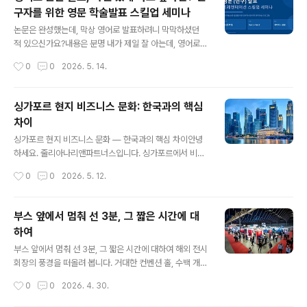
런스에서 바로 써먹을 수 있는 현장 노하우까지 정리한 블
구자를 위한 영문 학술발표 스킬업 세미나
로그 포스트입니다.논문의 언어와 발표의 언어는 다릅니
글 내용
다. 훌륭한 연구자가 훌륭한 발표자가 되려면, 문어체(writ
논문은 완성했는데, 막상 영어로 발표하려니 막막하셨던
ten language)를 구어체(spoken language)로 재구
적 있으신가요?내용은 분명 내가 제일 잘 아는데, 영어로
성하는 능력이 핵심입니다. SMART 프레임워크는 그 과
말하는 순간 머릿속이 하얘지는 경험. 이공계 연구자라면
작성시간
0
0
2026. 5. 14.
정을 체계적으로 안내합니다.01 / FRAMEWORKSMAR
한 번쯤 겪어보셨을 겁니다. 국제학회, 해외 컨퍼런스, 공동
T란..
연구 발표 — 영어 발표의 기회는 점점 늘어나지만, 막상
준비할 곳은 마땅치 않죠.줄리아나리앤파트너스의 영문
싱가포르 현지 비즈니스 문화: 한국과의 핵심
(연구) 발표 프레젠테이션 스킬업 세미나는 바로 그 고민에
차이
서 출발했습니다. 이런 분들을 위한 프로그램입니다영어
글 내용
논문을 썼지만, 발표 준비는 어떻게 해야 할지 모르겠는 연
싱가포르 현지 비즈니스 문화 — 한국과의 핵심 차이안녕
구자학회 발표 경험은 있어도, 영어로 하면 자신 없는 대학
하세요. 줄리아나리앤파트너스입니다. 싱가포르에서 비즈
원생Q&A 세션이 특히 두렵고, 즉흥 대응이 힘든 분발음이
니스를 하는 한국 스타트업이 가장 자주 실수하는 이유는
작성시간
0
0
2026. 5. 12.
나 발성, 말하는 습관을 제대로 교정받고 싶은 분2시간 안
"아시아 국가니까 비슷하겠지"라는 가정에서 비롯됩니다.
에 달라지는 발표 전략세미나는 총 2..
싱가포르는 겉으로는 아시아이지만 비즈니스 문화는 영국
식 직접성과 중국계 관계 중심주의, 말레이·인도 문화가 혼
부스 앞에서 멈춰 선 3분, 그 짧은 시간에 대
합된 독특한 생태계입니다. ① 커뮤니케이션 스타일 — 직
하여
접성 vs. 관계 중심항목한국싱가포르의사 표현간접적, 눈
글 내용
치 기반, 상하관계 고려직접적이고 명확, 단 관계를 해치지
부스 앞에서 멈춰 선 3분, 그 짧은 시간에 대하여 해외 전시
않는 범위 내"No" 표현직접적 거절을 피하는 경향"Tha
회장의 풍경을 떠올려 봅니다. 거대한 컨벤션 홀, 수백 개의
t's challenging" = No에 가까움침묵어색함의 신호생각
부스, 수천 명의 관람객. 그 사이를 빠른 걸음으로 지나가는
작성시간
0
0
2026. 4. 30.
중이라는 신호 — 채우려 하지 마세요회의 스타일상위 직
사람들. 누군가 잠시 우리 부스 앞에 멈춰 섭니다. 명함을
급자가 주도, 하위 직급은 동의직급과 ..
건네며 가벼운 인사를 나눕니다. 그리고 그 사람이 다시 인