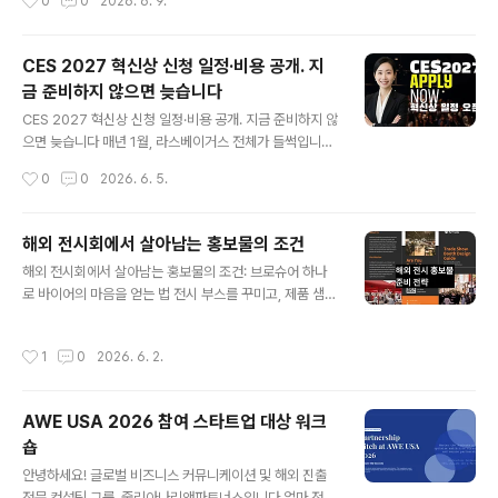
0
0
2026. 6. 9.
를 켜고 리허설을 시작하면 첫 번째 슬라이드를 채 넘기기
언트를 받을수록 더 많은 매출이 납니다. 당연한 이야기입
도 전에 30초가 지나 있다. 이번 AWE USA 2026 한국
니다. 그래서 대형 입찰을 따..
공동관 참가 기업들을 대상으로 부스 피칭 컨설팅을 진행
CES 2027 혁신상 신청 일정·비용 공개. 지
하면서 가장 먼저 마주친 장면이 바로 이것이었다.AWE U
금 준비하지 않으면 늦습니다
SA는 매년 미국에서 개최되는 세계 최대 규모의 XR·AI 전
글 내용
시회다. 2026년 행사의 테마는 "I, Spatial: Humans E
CES 2027 혁신상 신청 일정·비용 공개. 지금 준비하지 않
mpowered by Spatial AI"로, AI와 공간 컴퓨팅 기술이
으면 늦습니다 매년 1월, 라스베이거스 전체가 들썩입니다.
인간의 일상과 어떻게 결합되는지를 탐구하는 ..
세계 최대 가전·기술 전시회 CES(Consumer Electroni
작성시간
0
0
2026. 6. 5.
cs Show)가 열리는 시기입니다. 삼성, LG, 소니, 구글, 엔
비디아 같은 글로벌 대기업부터 이름도 낯선 스타트업까
지, 수천 개의 기업이 단 하나의 목표를 품고 라스베이거스
해외 전시회에서 살아남는 홍보물의 조건
로 모입니다. 세상에 없던 기술을 세상에 내보이는 것. 그
글 내용
해외 전시회에서 살아남는 홍보물의 조건: 브로슈어 하나
무대의 가장 높은 자리에 CES 혁신상(Innovation Awar
로 바이어의 마음을 얻는 법 전시 부스를 꾸미고, 제품 샘플
ds)이 있습니다.CES 혁신상은 단순한 전시회 부상(副賞)
을 준비하고, 직원들의 출장 일정을 조율하다 보면 정작 가
이 아닙니다. CTA(Consumer Technology Associa
장 중요한 것을 마지막 순간에 급하게 처리하는 경우가 많
tion)가 주관하는 이 상은 수십 년의 역사를 가진 소비자 기
작성시간
1
0
2026. 6. 2.
습니다. 바로 홍보물입니다.브로슈어와 리플렛은 전시장에
술 분야 최고 권위의 상으로, ..
서 바이어가 부스를 떠난 뒤에도 오랫동안 남아 회사를 대
신해 말을 거는 도구입니다. 명함은 잃어버려도 잘 만든 브
AWE USA 2026 참여 스타트업 대상 워크
로슈어는 책상 위에 놓입니다. 그리고 그 홍보물의 완성도
숍
가 곧 "이 회사와 거래해도 될까?"라는 판단의 근거가 됩니
글 내용
다.그런데 많은 기업들이 국내에서 사용하던 홍보물을 번
안녕하세요! 글로벌 비즈니스 커뮤니케이션 및 해외 진출
역만 해서 가져가는 실수를 반복합니다. 번역은 했지만 현
전문 컨설팅 그룹, 줄리아나리앤파트너스입니다.얼마 전