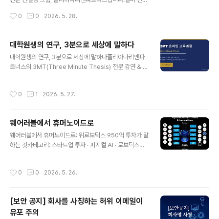
지화는 하지 않은 것입니다. 이 둘의 차이는 생각보다 훨씬
저희는 세계 최대 규모의 XR 및 공간 컴퓨팅 전시회인 AW
작성시간
0
0
2026. 5. 28.
크고, 그 차이가 현장에서 체감되는 ..
E USA 2026에 참가하는 국내 콘텐츠 및 IT 분야 8개 우
수 스타트업들을 대상으로 특별 오프라인 워크숍을 진행하
였습니다.일반적인 벤처캐피털(VC) 투자유치 목적의 데모
대학원생의 연구, 3분으로 세상에 말하다
데이와 달리, 북미 현장 엑스포 공동관 부스라는 역동적인
글 내용
대학원생의 연구, 3분으로 세상에 말하다줄리아나리앤파
비즈니스 현장에서는 "영업, 글로벌 유통망 확보, 파트너십
트너스의 3MT(Three Minute Thesis) 전문 강연 & 컨
구축, 그리고 최종적으로 우리 부스 번호를 기억하고 즉각
설팅여러분의 수년간의 연구를 단 3분으로 압축해 본 적이
발걸음을 옮기게 만드는 것"이 피칭의 궁극적인 존재 이유
있으신가요?논문은 완벽하게 쓸 수 있지만, 막상 전공이 다
입니다.이번 강연에서 뜨거운 반응을 이끌어냈던 'AWE U
작성시간
0
1
2026. 5. 27.
른 사람 앞에서 자신의 연구를 설명하려 하면 갑자기 말문
SA 2026 현장 지배를 위한 3분 부스 피칭 및 2분 Q&A
이 막혀버리는 경험 — 많은 대학원생과 연구자들이 공통
마스터 가이드'의 핵..
적으로 겪는 바로 그 순간입니다.줄리아나리앤파트너스는
웨어러블에서 휴머노이드로
이 문제를 정면으로 해결합니다. 3MT(Three Minute T
글 내용
hesis) 전문 강연과 1:1 맞춤 컨설팅을 통해, 연구자가 자
웨어러블에서 휴머노이드로: 위로보틱스 950억 투자가 말
신의 연구를 세상에 제대로 말할 수 있는 힘을 키워드립니
하는 것카테고리: 스타트업 투자 · 피지컬 AI · 로보틱스작
다. 3MT란 무엇인가요?3MT(Three Minute Thesis)
성일: 2026년 5월 26일작성: 줄리아나리앤파트너스 편
는 2008년 호주 퀸즐랜드 대학교(University of ..
집팀시리즈A 이후 2년 만에 7배 이상의 후속 투자. 숫자
작성시간
0
0
2026. 5. 26.
너머에 있는 '데이터 자산'의 힘을 들여다봅니다.무슨 일이
있었나지난 5월 15일, 국내 로보틱스 스타트업 **위로보
틱스(WIRobotics)**가 950억 원 규모의 시리즈B 투자
[보안 공지] 회사를 사칭하는 허위 이메일이
유치를 발표했다. 2024년 3월 시리즈A(130억 원) 이후
유포 주의
약 2년 만의 대규모 후속 투자이며, 누적 투자액은 약 1,08
글 내용