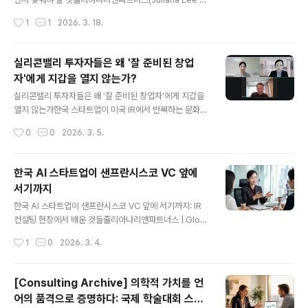
니다. 좋은 아이디어는 넘쳐납니다. 하지만 그 아이디어를
Partners) | 2026년 3월 Echelon 2026 싱가포르, 그
작성시간
1
1
2026. 3. 18.
투자자의 언어로, 투자자의 판단 기준에 맞게 번역해내는
현장에서 느낀 것:이번 주, 아시아 최대 스타트업 테크 컨퍼
능력은 전혀 다른..
런스 중 하나인 Echelon Singapore 2026의 선발 발표
장에 심사위원으로 참석할 기회를 가졌습니다. Echelon
실리콘밸리 투자자들은 왜 '잘 준비된 창업
은 싱가포르 미디어 플랫폼 e27이 주관하는 행사로, 매년
자'에게 지갑을 열지 않는가?
동남아시아를 중심으로 전 세계 스타트업, 투자자, 파트너
글 내용
사들이 한자리에 모이는 동남아시아 스타트업 생태계의 중
실리콘밸리 투자자들은 왜 '잘 준비된 창업자'에게 지갑을
심 무대입니다. 올해는 2026년 6월 3~4일 선텍 싱가포
열지 않는가한국 스타트업이 미국 IR에서 반복하는 문화적
르(Suntec Singapore)에서 개최될 본행사를 앞두고, 신
오해와 그 해법줄리아나리앤파트너스 | Global IR & Co
작성시간
0
0
2026. 3. 5.
한 스퀘어브릿지(Shinhan Square..
mmunication Consulting 스탠퍼드 경영대학원의 한
연구에 따르면, 벤처캐피털 투자자들은 피칭을 듣는 첫 90
초 안에 이 창업자와 계속 대화를 나눌 것인지 아닌지를 결
한국 AI 스타트업이 샌프란시스코 VC 앞에
정한다고 합니다. 흥미로운 것은 그 90초 동안 투자자가
서기까지
평가하는 것이 비즈니스 모델의 완성도나 시장 분석의 정
글 내용
확성이 아니라는 점입니다. 그들이 먼저 읽는 것은 창업자
한국 AI 스타트업이 샌프란시스코 VC 앞에 서기까지: IR
가 자기 자신을 얼마나 믿고 있는가입니다.이 사실은 한국
컨설팅 현장에서 배운 것들줄리아나리앤파트너스 | Glob
스타트업 창업자들에게 불편한 질문을 하나 던집니다. 우
al IR & Communication Consulting 기술력 하나만큼
작성시간
1
0
2026. 3. 4.
리는 지금 올바른 방향으로 준비하고 있는가. 두 가지 다른
은 세계 어디에 내놓아도 뒤지지 않는다고 자부하는 한국
신뢰의 문법커뮤니케..
스타트업들이 있습니다. 실제로 국내에서 대기업 레퍼런스
를 쌓고, 정부 지원 프로그램에서 수상하고, 투자자들에게
[Consulting Archive] 의학적 가치를 언
도 긍정적인 반응을 얻은 팀들입니다. 그런데 막상 미국 투
어의 품격으로 증명하다: 국제 학술대회 스피
자자 앞에 서면, 무언가 어긋납니다. 준비한 말들이 제대로
글 내용