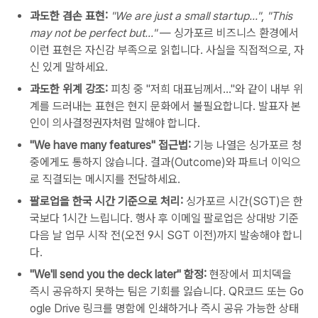
과도한
겸손
표현
:
"We are just a small startup..."
,
"This
may not be perfect but..."
—
싱가포르
비즈니스
환경에서
이런
표현은
자신감
부족으로
읽힙니다
.
사실을
직접적으로
,
자
신
있게
말하세요
.
과도한
위계
강조
:
피칭
중
"
저희
대표님께서
..."
와
같이
내부
위
계를
드러내는
표현은
현지
문화에서
불필요합니다
.
발표자
본
인이
의사결정권자처럼
말해야
합니다
.
"We have many features"
접근법
:
기능
나열은
싱가포르
청
중에게도
통하지
않습니다
.
결과
(Outcome)
와
파트너
이익으
로
직결되는
메시지를
전달하세요
.
팔로업을
한국
시간
기준으로
처리
:
싱가포르
시간
(SGT)
은
한
국보다
1
시간
느립니다
.
행사
후
이메일
팔로업은
상대방
기준
다음
날
업무
시작
전
(
오전
9
시
SGT
이전
)
까지
발송해야
합니
다
.
"We'll send you the deck later"
함정
:
현장에서
피치덱을
즉시
공유하지
못하는
팀은
기회를
잃습니다
. QR
코드
또는
Go
ogle Drive
링크를
명함에
인쇄하거나
즉시
공유
가능한
상태