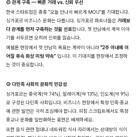
②
관계
구축
—
빠른
거래
vs.
신뢰
우선
한국
스타트업은
종종
"
오늘
만나서
빠르게
MOU"
를
기대합니다
.
싱가포르
비즈니스
문화는
다릅니다
.
싱가포르
파트너들은
거래보
다
관계를
먼저
구축하는
것을
선호
합니다
.
첫
만남에서
계약
이야
기를
서두르면
오히려
신뢰를
잃습니다
.
에쉘론
현장에서
첫
만남의
목표는
계약이
아니라
"2
주
이내에
이
어질
후속
화상
미팅
약속
"
입니다
.
이
기대치를
현장에서
조정하
는
것이
중요합니다
.
③
다민족
사회의
문화적
민감성
싱가포르는
중국계
(
약
74%),
말레이계
(
약
13%),
인도계
(
약
9%)
로
구성된
다민족
사회입니다
.
비즈니스
현장에서
특정
민족
·
종교
에
관한
발언은
극히
조심해야
합니다
.
피칭
스크립트에서도
특정
종교나
문화를
일반화하는
표현은
배제하세요
.
또한
음식
관련
접대나
네트워킹
식사
자리에서는
상대방의
식이