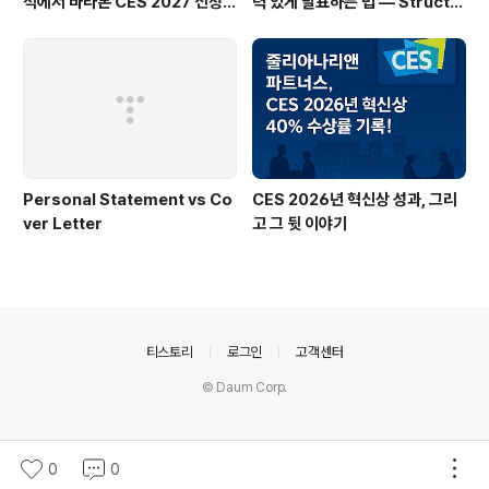
석에서 바라본 CES 2027 신청
력 있게 발표하는 법 — Structu
서, 기업들이 자주 놓치는 것들
re · Message · Articulation
· Rehearsal · Try
Personal Statement vs Co
CES 2026년 혁신상 성과, 그리
ver Letter
고 그 뒷 이야기
의안내
티스토리
로그인
고객센터
© Daum Corp.
0
0