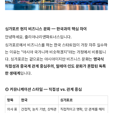
싱가포르
현지
비즈니스
문화
—
한국과의
핵심
차이
안녕하세요. 줄리아나리앤파트너스입니다.
싱가포르에서
비즈니스를
하는
한국
스타트업이
가장
자주
실수하
는
이유는
"
아시아
국가니까
비슷하겠지
"
라는
가정에서
비롯됩니
다
.
싱가포르는
겉으로는
아시아이지만
비즈니스
문화는
영국식
직접성과
중국계
관계
중심주의
,
말레이
·
인도
문화가
혼합된
독특
한
생태계
입니다
.
①
커뮤니케이션
스타일
—
직접성
vs.
관계
중심
항목
한국
싱가포르
의사
표
간접적
,
눈치
기반
,
상하관
직접적이고
명확
,
단
관계를
해치