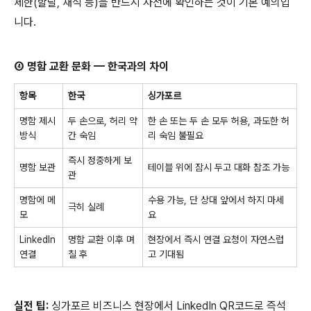
제한
(
할랄
,
채식
등
)
을
반드시
사전에
확인하는
것이
기본
예의입
니다
.
④
명함
교환
문화
—
한국과의
차이
항목
한국
싱가포르
명함
제시
두
손으로
,
허리
약
한
손
또는
두
손
모두
허용
,
과도한
허
방식
간
숙임
리
숙임
불필요
즉시
정중하게
보
명함
보관
테이블
위에
잠시
두고
대화
참조
가능
관
명함에
메
수용
가능
,
단
상대
앞에서
하지
마세
극히
실례
모
요
LinkedIn
명함
교환
이후
며
현장에서
즉시
연결
요청이
자연스럽
연결
칠
후
고
기대됨
실전
팁
:
싱가포르
비즈니스
현장에서
LinkedIn QR
코드로
즉석