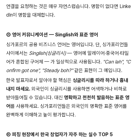
연결을
요청하는
것은
매우
자연스럽습니다
.
명함이
없다면
Linke
dIn
이
명함을
대체합니다
.
⑤
영어
커뮤니케이션
— Singlish
와
표준
영어
싱가포르의
공용
비즈니스
언어는
영어입니다
.
단
,
싱가포리언들
사이에서는
Singlish(
싱글리시
)
—
영어에
말레이어
·
중국어
·
타밀
어가
혼합된
구어체
—
가
일상적으로
사용됩니다
.
"Can lah", "C
onfirm got one", "Steady boh?"
같은
표현이
그
예입니다
.
한국
발표자로서
알아야
할
핵심은
싱글리시를
따라
하거나
흉내
내지
마세요
.
외국인이
싱글리시를
사용하면
어색하거나
비하로
받아들여질
수
있습니다
.
대신
명확하고
천천히
발음하는
표준
영
어
를
사용하세요
.
싱가포리언들은
외국인의
명확한
표준
영어를
완벽하게
이해하고
높이
평가합니다
.
⑥
피칭
현장에서
한국
창업자가
자주
하는
실수
TOP 5