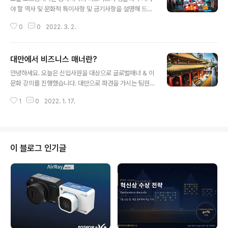
촉 중국은 실수요자와 에이전트가 이원화돼 있어 비즈니스
야 할 역사 및 문화적 특이사항 및 금기사항을 설명해 드리
상담은 실수요자와 직접 접촉하는 것이 효과적입니다. 중
도록 할게요. 1) 중국을 상징하는 상표 사용 불가 중국에서
국 업체들이 요청하는 대리제도는 독점판매와 비슷한 형식
0
0
2022. 3. 2.
는 국가 명칭이나 국기, 국장, 군기, 훈장 등과 같거나 비슷
으로서 한 지역에 대해 독점판매권을 주고 바이어의 능력
한 도형, 중앙국가기관이 소재하는 특정된 지명이나 대표
에 따라 광고비용, 시장개척 비용 일부를 ..
성 건축물의 명칭, 도형을 상표로 사용하지 못합니다. 이를
대만에서 비즈니스 매너란?
테면 ‘톈안먼(天安門)’, ‘즈광거(紫光閣)’, ‘인민대회당(人
글 내용
民大會堂)’ 등은 간판이나 상표에 사용할 수 없고요. ‘중국
안녕하세요. 오늘은 신입사원을 대상으로 글로벌매너 & 이
(中國)’이나 ‘국(國)’자를 첫 글자로 하는 상표에 대한 심사
문화 강의를 진행했습니다. 대만으로 파견을 가시는 팀원
는 매우 까다롭다고 합니다. 중국인민공화국상표법(제 10
을 대상으로 조금 특화된 강의를 준비해 드렸는데요. 대만
조 1항목 1항~3항) 중화인민공화국의 국가 명칭, 국기, 국
1
0
2022. 1. 17.
의 비즈니스 매너, 특이사항에 대해 궁금하신 분들을 위해
장, 국가, 군기, 군장, 훈장 등과 똑같거나 유사한 것뿐만 아
오늘의 포스팅은 대만편으로 안내해 드리겠습니다. 대만은
니라 중앙..
단일민족 국가로 홍콩이나 중국과 비슷한 문화적 성향이
많으나 다른 점도 있다. 대만의 사업가들은 다른 문화와의
교류에 어색해 하지 않으나, 여전히 많은 사람들은 외국인
이 블로그 인기글
에게 열린 태도를 보이지 않는 경우가 많다. 대만에서는 그
들만의 방법으로 일처리가 되는 경우가 많다. 그들을 Chin
ese로 부르는 것은 매우 실례가 될 수 있으나 Taiwanes
e라고 하는 것이 좋다. 지금은 작은 대만섬에 갇혀 살지만
한때 중국 본토를 두고 중국 공..