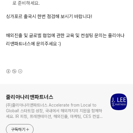
로
준비하세요
.
싱가포르 출국시 한번 점검해 보시기 바랍니다!
해외진출 및 글로벌 협업에 관한 교육 및 컨설팅 문의는 줄리아나
리앤파트너스에 문의주세요 :)
(새창열림)
로그 정보
줄리아나리앤파트너스
(주)줄리아나리앤파트너스 Accelerate from Local to
Global! 스타트업 성장, 국내에서 해외까지의 지원을 함께하
세요. IR 피칭, 프레젠테이션, 해외진출, 마케팅, CES 컨설팅
전문 www.julianaleepartners.com | 02-564-3030
구독하기