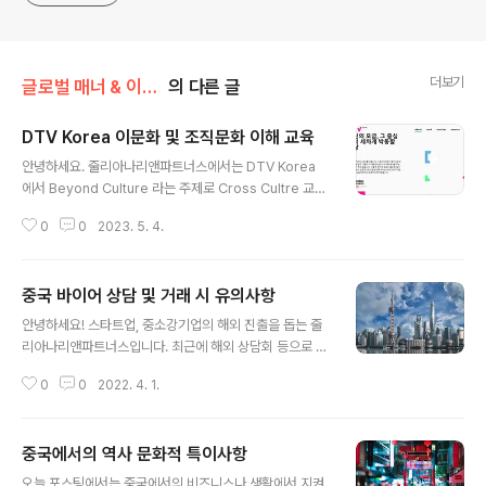
더보기
글로벌 매너 & 이문화 이해
의 다른 글
DTV Korea 이문화 및 조직문화 이해 교육
글 내용
안녕하세요. 줄리아나리앤파트너스에서는 DTV Korea
에서 Beyond Culture 라는 주제로 Cross Cultre 교육
을 진행하고 있습니다. 2시간 2회 과정으로 다른 문화의
0
0
2023. 5. 4.
본사 임직원과의 문화, 언어, 커뮤니케이션 차이로 인한 어
려움을 극복하기 위한 과정인데요. ㈜ 줄리아나리앤파트
너스 이문화 이해 및 매너 과정 과정 목표: 실무분야 해외
중국 바이어 상담 및 거래 시 유의사항
관계사와의 국제 협력에 필요한 다국적(영국) 문화 이해 역
글 내용
량 습득. 해외파견 및 해외임직원과의 실무 및 조직문화 적
안녕하세요! 스타트업, 중소강기업의 해외 진출을 돕는 줄
응을 돕는 교육. 1. 국제협력 소양 및 이문화 이해 과정 일정
리아나리앤파트너스입니다. 최근에 해외 상담회 등으로 다
세미나 내용 성과 및 도출과제 Day 1. (2H) 이문화이해 모
양한 국가로 진출하고자 하는 스타트업 및 중소기업의 니
델로 이해하는 영국문화 해외 협업을 위한 이문화 이해 문
0
0
2022. 4. 1.
즈가 점점 증가되고 있는데요. 코로나 이후 다시 재기될 해
화이해도 (CQ) 체크 리스트 문화 이해, 문화 차이 저배경/..
외 출장 및 여행을 준비하면서, 해외 담당자, 바이어와의 대
면 만남을 준비할 때 아래 유의사항을 확인해 보시면 좋을
중국에서의 역사 문화적 특이사항
것 같습니다. 특별히 중국과의 교류시, 중국 바이어 상담·거
글 내용
래 시 유의사항을 정리해 드릴게요. 1) 실수요자와 직접 접
오늘 포스팅에서는 중국에서의 비즈니스나 생활에서 지켜