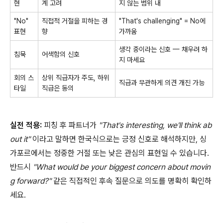
현
계
고려
지
않는
범위
내
"No"
직접적
거절을
피하는
경
"That's challenging" = No
에
표현
향
가까움
생각
중이라는
신호
—
채우려
하
침묵
어색함의
신호
지
마세요
회의
스
상위
직급자가
주도
,
하위
직급과
무관하게
의견
개진
가능
타일
직급은
동의
실전
적용
:
피칭
후
파트너가
"That's interesting, we'll think ab
out it"
이라고
말하면
한국식으로는
긍정
신호로
해석하지만
,
싱
가포르에서는
정중한
거절
또는
낮은
관심의
표현일
수
있습니다
.
반드시
"What would be your biggest concern about movin
g forward?"
같은
직접적인
후속
질문으로
의도를
명확히
확인하
세요
.